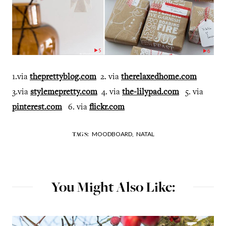
1.via
theprettyblog.com
2. via
therelaxedhome.com
3.via
stylemepretty.com
4. via
the-lilypad.com
5. via
pinterest.com
6. via
flickr.com
MOODBOARD,
NATAL
TAGS:
You Might Also Like: