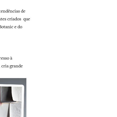
tendências de
ntes criados que
Botanic e do
resso à
 cria grande