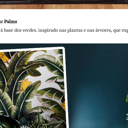
c Palms
 base dos verdes. inspirado nas plantas e nas árvores, que ex