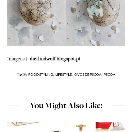
Imagens |
dietlindwolf.blogspot.pt
FOOD STYLING,
LIFESTYLE,
OVOS DE PSCOA,
PSCOA
TAGS:
You Might Also Like: