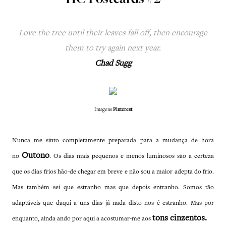
HC Postcards #2
Love the tree until their leaves fall off, then encourage
them to try again next year.
Chad Sugg
Imagens
Pinterest
Nunca me sinto completamente preparada para a mudança de hora
Outono
no
. Os dias mais pequenos e menos luminosos são a certeza
que os dias frios hão-de chegar em breve e não sou a maior adepta do frio.
Mas também sei que estranho mas que depois entranho. Somos tão
adaptáveis que daqui a uns dias já nada disto nos é estranho. Mas por
tons cinzentos.
enquanto, ainda ando por aqui a acostumar-me aos