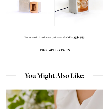
Vasos e candeeiros de mesa podem ser adquiridos
aqui
e
aqui
.
ARTS & CRAFTS
TAGS:
You Might Also Like: