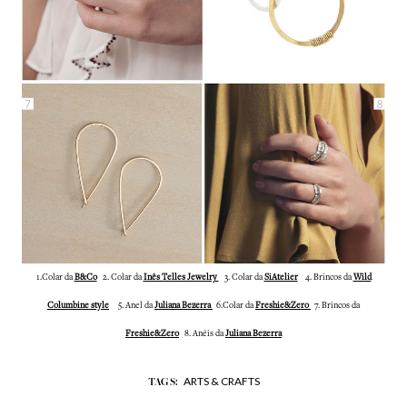
1.Colar da
B&Co
2. Colar da
Inês Telles Jewelry
3. Colar da
SiAtelier
4. Brincos da
Wild
Columbine style
5. Anel da
Juliana Bezerra
6.Colar da
Freshie&Zero
7. Brincos da
Freshie&Zero
8. Anéis da
Juliana Bezerra
ARTS & CRAFTS
TAGS: