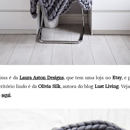
ima é da
Laura Aston Designs
, que tem uma loja no
Etsy
, e
critório lindo é da
Olivia Silk
, autora do blog
Lust Living
. Ve
o
aqui
.