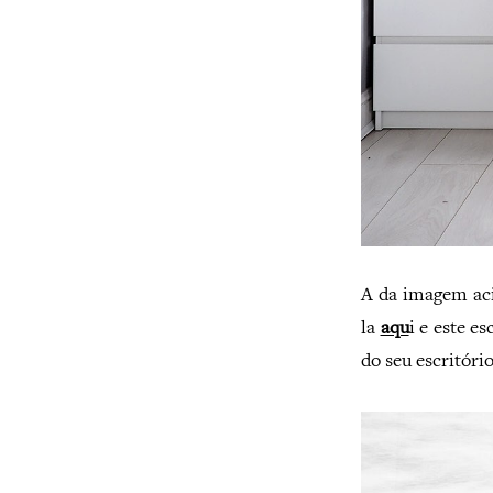
A da imagem ac
la
aqu
i e este es
do seu escritóri