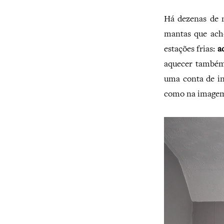
Há dezenas de m
mantas que acho
estações frias:
a
aquecer também
uma conta de i
como na imagem