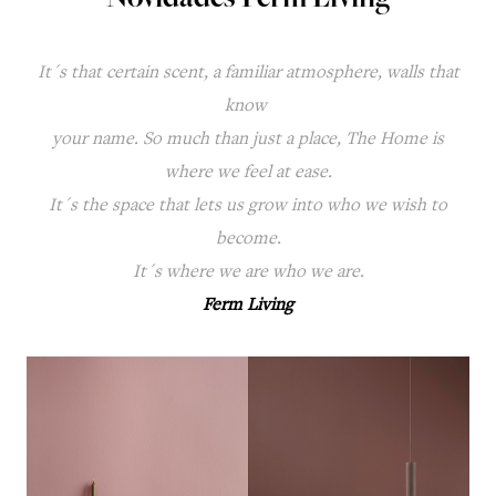
Novidades Ferm Living
It´s that certain scent, a familiar atmosphere, walls that
know
your name. So much than just a place, The Home is
where we feel at ease.
It´s the space that lets us grow into who we wish to
become.
It´s where we are who we are.
Ferm Living