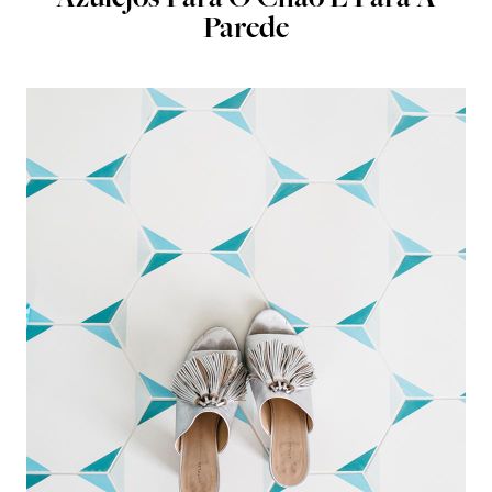
Azulejos Para O Chão E Para A
Parede