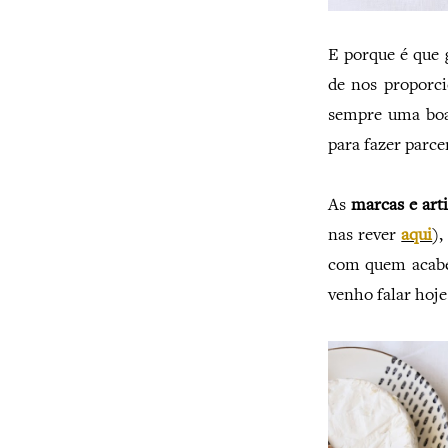
E porque é que 
de nos propor
sempre uma boa 
para fazer parcer
As
marcas e art
nas rever
aqui
),
com quem acabe
venho falar hoje