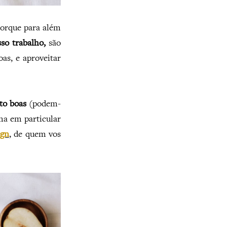
Porque para além
so trabalho,
são
as, e aproveitar
ito boas
(podem-
ma em particular
ign
, de quem vos