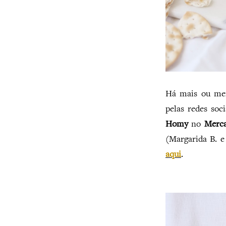
Há mais ou me
pelas redes so
Homy
no
Merca
(Margarida B. e
aqui
.