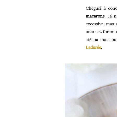
Cheguei à con
macarons
. Já 
excessiva, mas 
uma vez foram o
até há mais ou
Ladurée
.