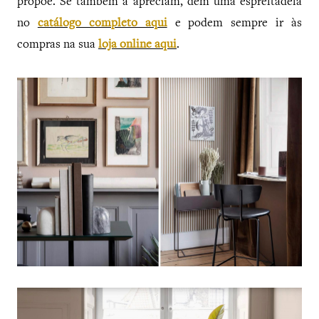
propõe. Se também a apreciam, dêm uma espreitadela
no
catálogo completo aqui
e podem sempre ir às
compras na sua
loja online aqui
.