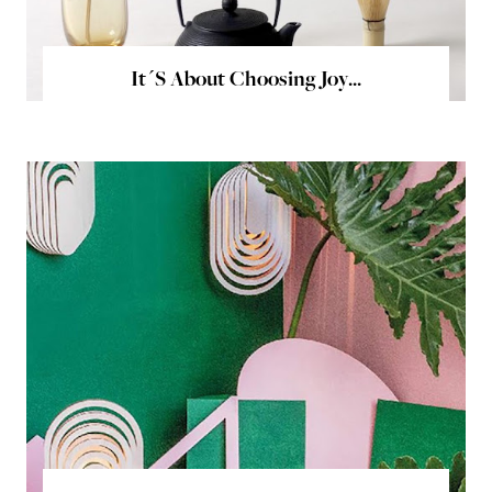
It´s About Choosing Joy...