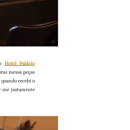
o
Hotel Palácio
stas mesas peças
z quando recebi o
ar-me justamente