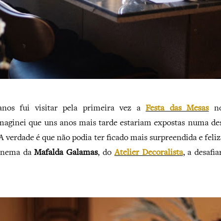
nos fui visitar pela primeira vez a
Festa das Mesas
n
imaginei que uns anos mais tarde estariam expostas numa de
A verdade é que não podia ter ficado mais surpreendida e feli
fonema da
Mafalda Galamas
, do
Atelier Decoralista
, a desafi