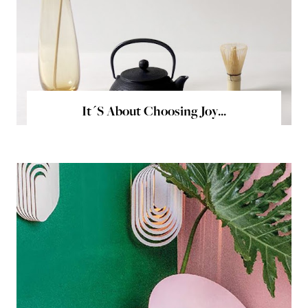
It´s About Choosing Joy...