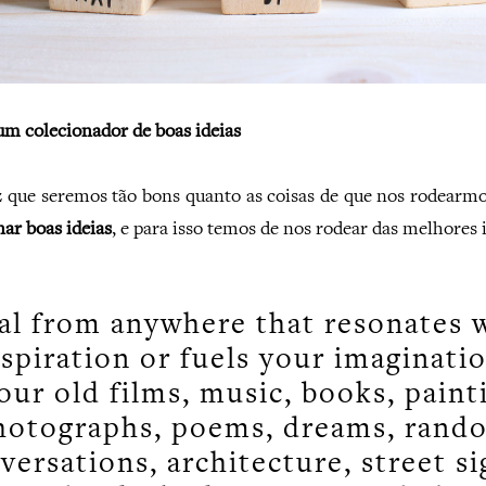
 um colecionador de boas ideias
z que seremos tão bons quanto as coisas de que nos rodearmo
nar boas ideias
, e para isso temos de nos rodear das melhores 
al from anywhere that resonates 
nspiration or fuels your imaginatio
ur old films, music, books, paint
hotographs, poems, dreams, rand
versations, architecture, street si