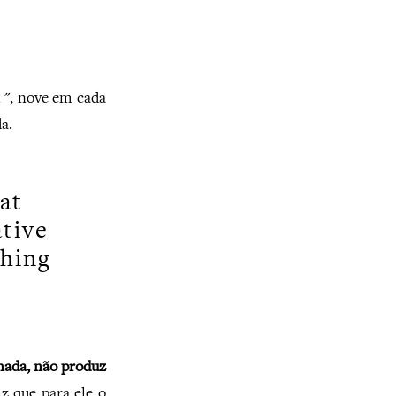
 ", nove em cada
a.
at
tive
thing
nada, não produz
z que para ele o