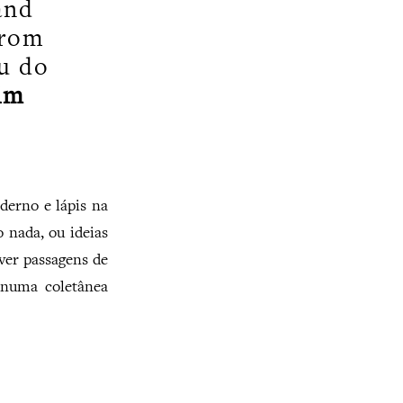
and
from
ou do
im
erno e lápis na
 nada, ou ideias
ver passagens de
 numa coletânea