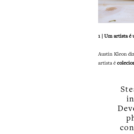
1 | Um artista é
Austin Kleon di
artista é
colecio
Ste
i
Devo
p
con