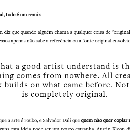
nal, tudo é um remix
 diz que quando alguém chama a qualquer coisa de "original
essoa apenas não sabe a referência ou a fonte original envolvid
hat a good artist understand is th
hing comes from nowhere. All crea
 builds on what came before. No
is completely original.
 que a arte é roubo, e Salvador Dalí que
quem não quer copiar 
lguns esta ideia pode ser um pouco estranha, Austin Kleon di