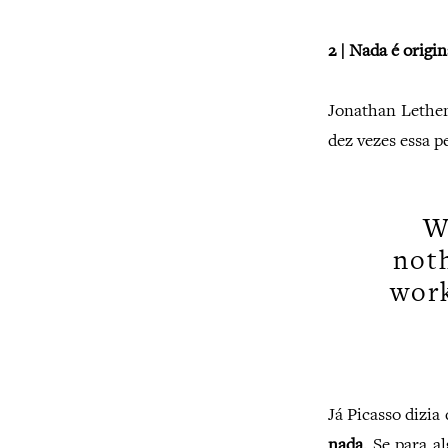
2 | Nada é origi
Jonathan Lethem
dez vezes essa p
W
not
work
Já Picasso dizia
nada
. Se para a