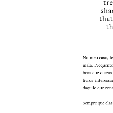
tr
sha
that
th
No meu caso, le
mala. Frequente
boas que outras
livros interess
daquilo que cons
Sempre que elas 