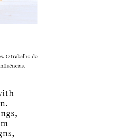
s. O trabalho do
influências.
with
n.
ings,
om
gns,