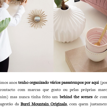
timos anos
tenho organizado vários passatempos por aqui
(po
contacto com marcas que gosto ou pelas próprias mar
 mim) mas nunca tinha feito um
behind the scenes
de como
ugestão
da
Burel Mountain Originals
, com quem justament