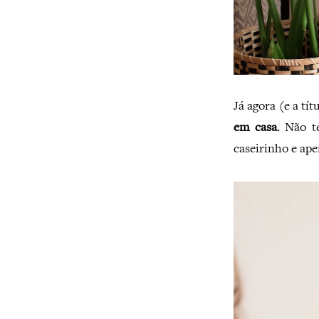
Já agora (e a tít
em casa
. Não t
caseirinho e ape