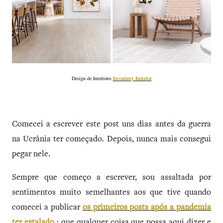
Design de Interiores
Inventory Interior
Comecei a escrever este post uns dias antes da guerra
na Ucrânia ter começado. Depois, nunca mais consegui
pegar nele.
Sempre que começo a escrever, sou assaltada por
sentimentos muito semelhantes aos que tive quando
comecei a publicar
os primeiros posts após a pandemia
ter estalado
:
que qualquer coisa que possa aqui dizer e