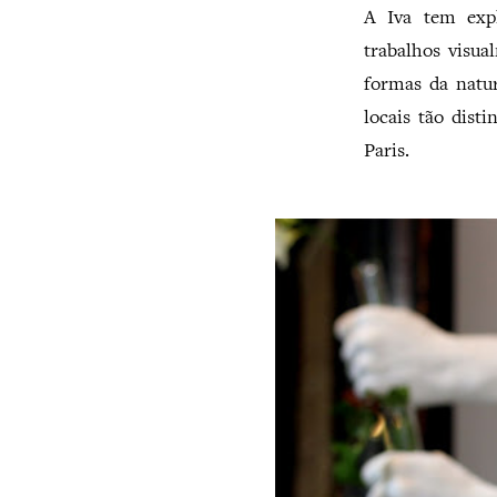
A Iva tem expl
trabalhos visu
formas da natu
locais tão dist
Paris.