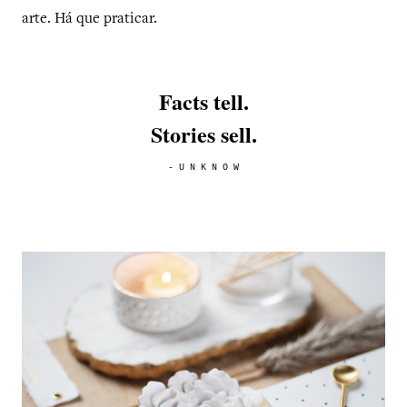
arte. Há que praticar.
Facts tell.
Stories sell.
- U N K N O W